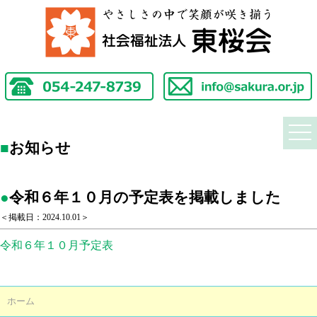
togg
navi
■
お知らせ
●
令和６年１０月の予定表を掲載しました
＜掲載日：2024.10.01＞
令和６年１０月予定表
ホーム